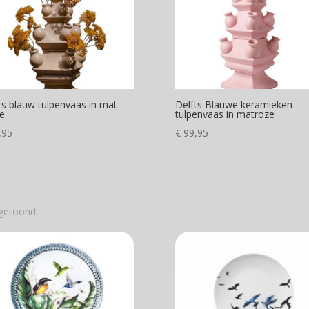
ts blauw tulpenvaas in mat
Delfts Blauwe keramieken
e
tulpenvaas in matroze
,95
€
99,95
 getoond