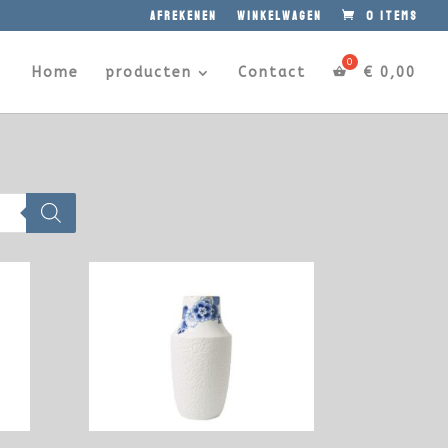
afrekenen
winkelwagen
0 items
Home
producten
Contact
€
0,00