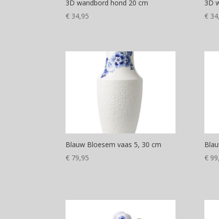
3D wandbord hond 20 cm
3D 
€
34,95
€
34
Blauw Bloesem vaas 5, 30 cm
Blau
€
79,95
€
99