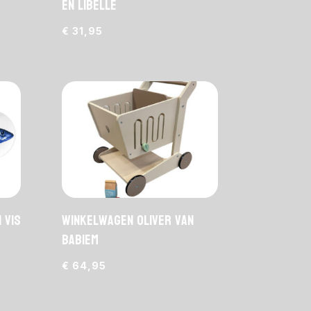
en Libelle
€
31,95
 vis
Winkelwagen Oliver van
Babiem
€
64,95