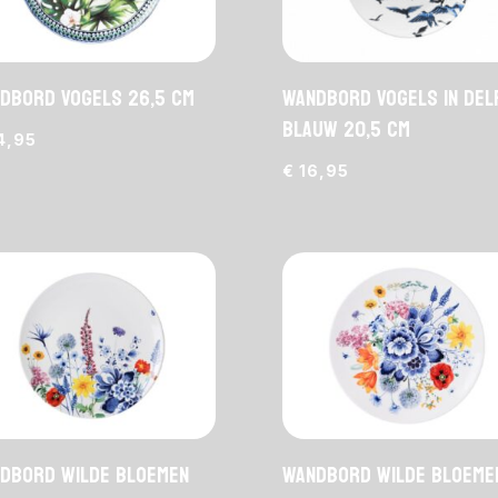
dbord Vogels 26,5 cm
Wandbord Vogels in Del
Blauw 20,5 cm
4,95
€
16,95
dbord Wilde Bloemen
Wandbord Wilde Bloemen