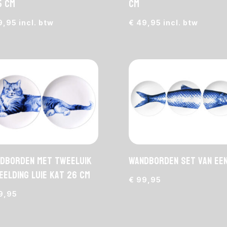
5 cm
cm
9,95
incl. btw
€
49,95
incl. btw
dborden met tweeluik
Wandborden set van een
eelding luie kat 26 cm
€
99,95
9,95