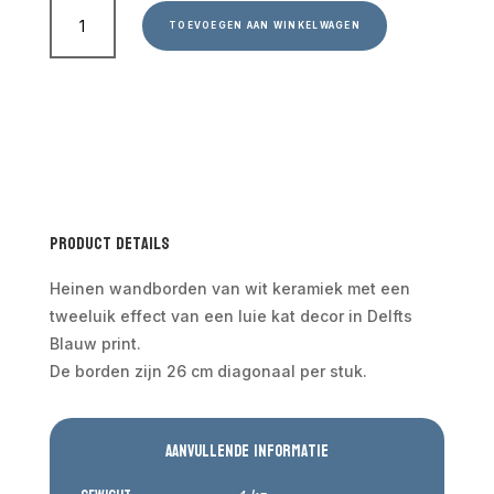
Wandborden
met
TOEVOEGEN AAN WINKELWAGEN
tweeluik
afbeelding
luie
kat
26
cm
aantal
Product Details
Heinen wandborden van wit keramiek met een
tweeluik effect van een luie kat decor in Delfts
Blauw print.
De borden zijn 26 cm diagonaal per stuk.
Aanvullende informatie