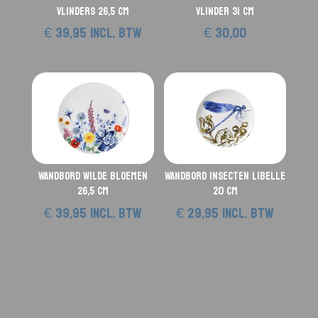
Vlinders 26,5 cm
vlinder 31 cm
€
39,95
incl. btw
€
30,00
Wandbord Wilde Bloemen
Wandbord Insecten Libelle
26,5 cm
20 cm
€
39,95
incl. btw
€
29,95
incl. btw