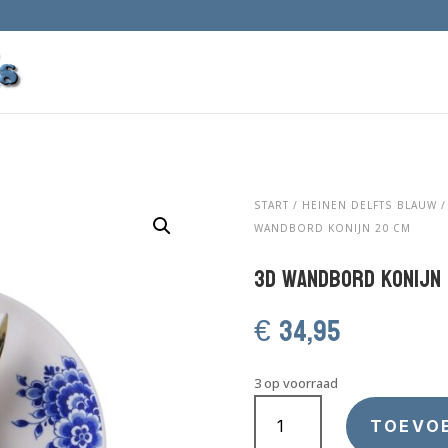
START
/
HEINEN DELFTS BLAUW
WANDBORD KONIJN 20 CM
3D wandbord Konijn
€
34,95
3 op voorraad
3D
wandbord
TOEVO