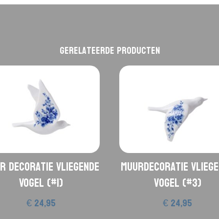
Gerelateerde producten
r decoratie Vliegende
Muurdecoratie vlieg
Vogel (#1)
vogel (#3)
€
24,95
€
24,95