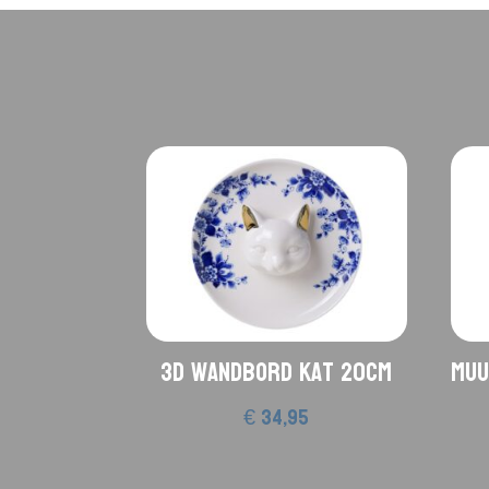
3D wandbord Kat 20cm
Muu
€
34,95