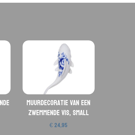
ende
Muurdecoratie van een
zwemmende vis, Small
€
24,95