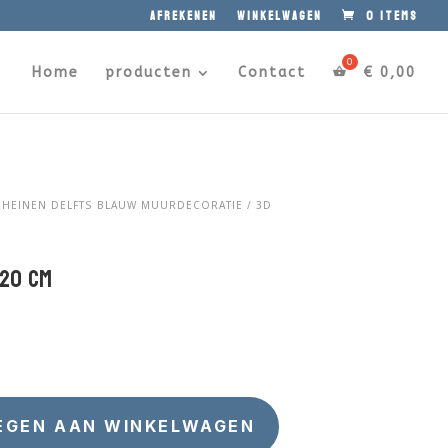
afrekenen
winkelwagen
0 items
Home
producten
Contact
€
0,00
/
HEINEN DELFTS BLAUW MUURDECORATIE
/ 3D
 20 cm
EGEN AAN WINKELWAGEN