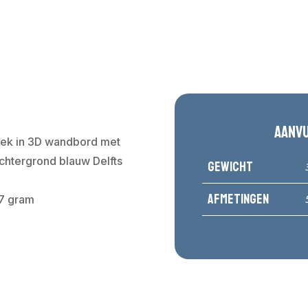
Aanv
iek in 3D wandbord met
chtergrond blauw Delfts
Gewicht
Afmetingen
57 gram