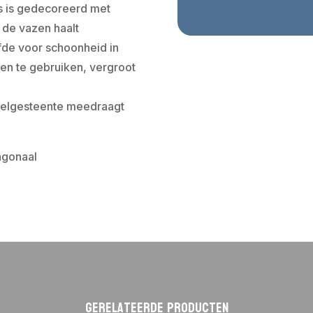
as is gedecoreerd met
 de vazen haalt
fde voor schoonheid in
ren te gebruiken, vergroot
edelgesteente meedraagt
agonaal
Gerelateerde producten