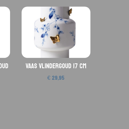
oud
Vaas Vlindergoud 17 cm
€
29,95