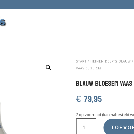
START
/
HEINEN DELFTS BLAUW
VAAS 5, 30 CM
Blauw Bloesem vaas 
€
79,95
2 op voorraad (kan nabesteld w
Blauw
Bloesem
TOEVO