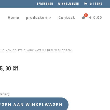
afrekenen
winkelwagen
0 items
Home
producten
Contact
€
0,00
/
HEINEN DELFTS BLAUW VAZEN
/ BLAUW BLOESEM
5, 30 cm
orden)
EGEN AAN WINKELWAGEN