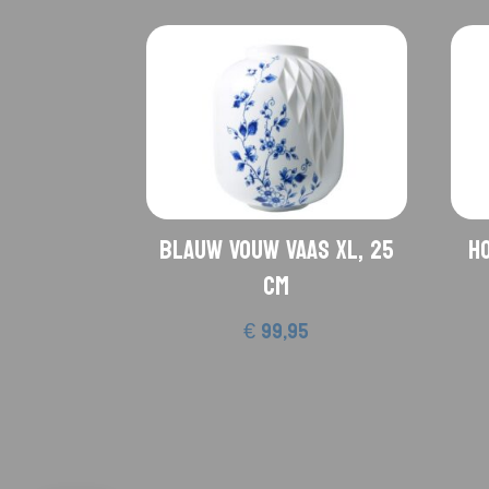
Blauw Vouw Vaas XL, 25
H
cm
€
99,95