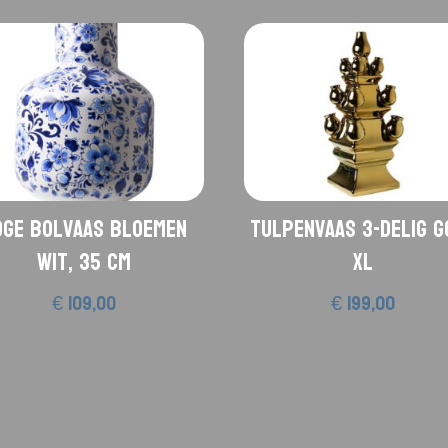
oge bolvaas bloemen
Tulpenvaas 3-delig G
wit, 35 cm
XL
€
109,00
€
199,00