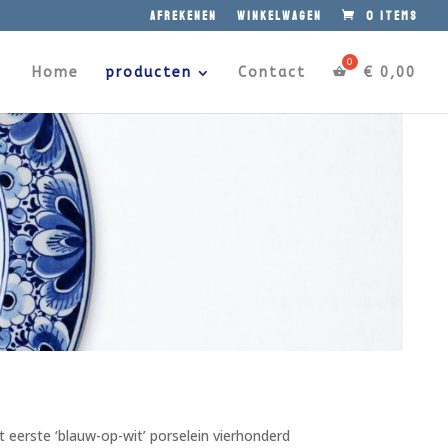
afrekenen
winkelwagen
0 items
Home
producten
Contact
€
0,00
 eerste ‘blauw-op-wit’ porselein vierhonderd