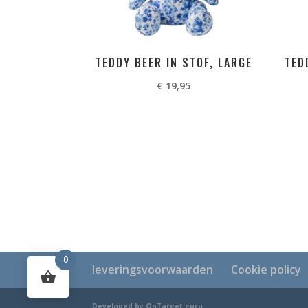
TEDDY BEER IN STOF, LARGE
TED
€
19,95
0
leveringsvoorwaarden
Cookie policy
Developed by OnTarget.guru