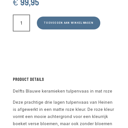
€
99,95
Delfts
Blauwe
TOEVOEGEN AAN WINKELWAGEN
keramieken
tulpenvaas
in
matroze
aantal
Product Details
Delfts Blauwe keramieken tulpenvaas in mat roze
Deze prachtige drie lagen tulpenvaas van Heinen
is afgewerkt in een matte roze kleur. De roze kleur
vormt een mooie achtergrond voor een kleurrijk
boeket verse bloemen, maar ook zonder bloemen