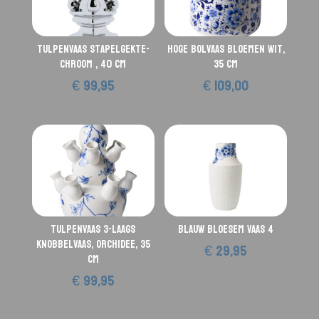
Tulpenvaas Stapelgekte-
Hoge bolvaas bloemen wit,
Chroom , 40 cm
35 cm
€
99,95
€
109,00
Tulpenvaas 3-laags
Blauw Bloesem vaas 4
knobbelvaas, Orchidee, 35
€
29,95
cm
€
99,95