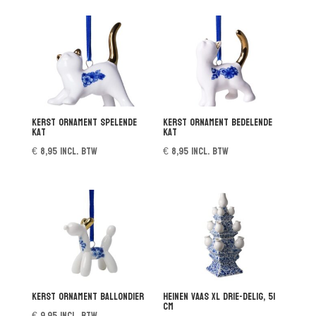
Kerst ornament spelende
Kerst ornament bedelende
kat
kat
€
8,95
incl. btw
€
8,95
incl. btw
Kerst ornament ballondier
Heinen vaas XL drie-delig, 51
cm
€
9,95
incl. btw