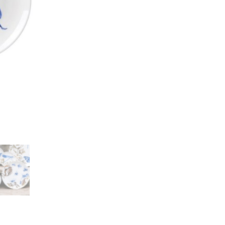
20
cm
aantal