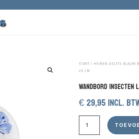
START
/
HEINEN DELFTS BLAUW 
20 CM
Wandbord Insecten L
€
29,95
incl. bt
Wandbord
Insecten
TOEVO
Lieveheersbeestje