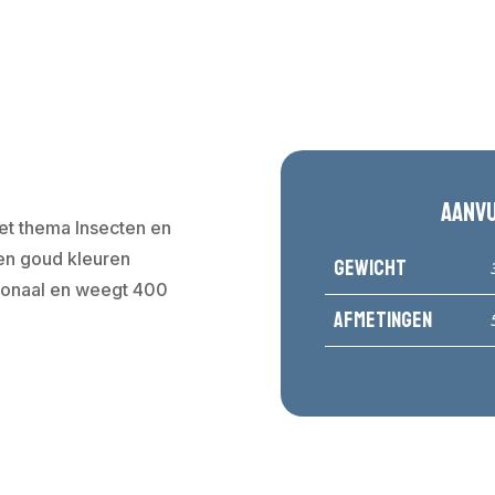
Aanv
et thema Insecten en
 en goud kleuren
Gewicht
agonaal en weegt 400
Afmetingen