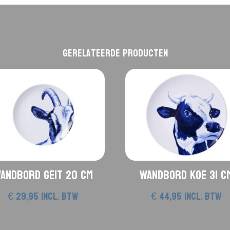
Gerelateerde producten
andbord Geit 20 cm
Wandbord Koe 31 c
€
29,95
incl. btw
€
44,95
incl. btw