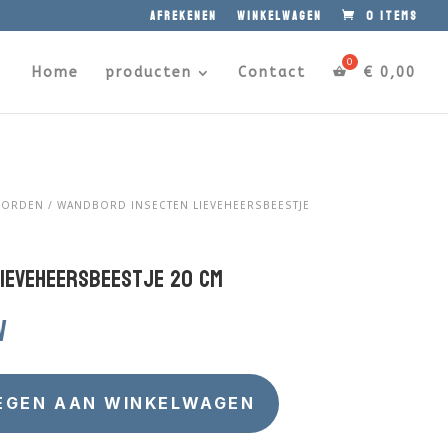
afrekenen
winkelwagen
0 items
Home
producten
Contact
€
0,00
BORDEN
/ WANDBORD INSECTEN LIEVEHEERSBEESTJE
ieveheersbeestje 20 cm
w
EGEN AAN WINKELWAGEN