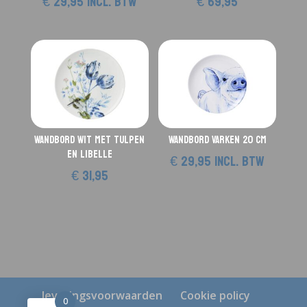
€
29,95
incl. btw
€
69,95
Wandbord wit met tulpen
Wandbord Varken 20 cm
en Libelle
€
29,95
incl. btw
€
31,95
leveringsvoorwaarden
Cookie policy
0