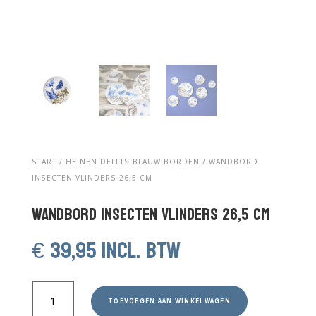
START
/
HEINEN DELFTS BLAUW BORDEN
/ WANDBORD
INSECTEN VLINDERS 26,5 CM
Wandbord Insecten Vlinders 26,5 cm
€
39,95
incl. btw
Wandbord
Insecten
TOEVOEGEN AAN WINKELWAGEN