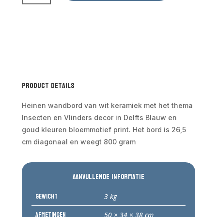
Vlinders
26,5
cm
aantal
Product Details
Heinen wandbord van wit keramiek met het thema
Insecten en Vlinders decor in Delfts Blauw en
goud kleuren bloemmotief print. Het bord is 26,5
cm diagonaal en weegt 800 gram
Aanvullende informatie
Gewicht
3 kg
Afmetingen
50 × 34 × 38 cm