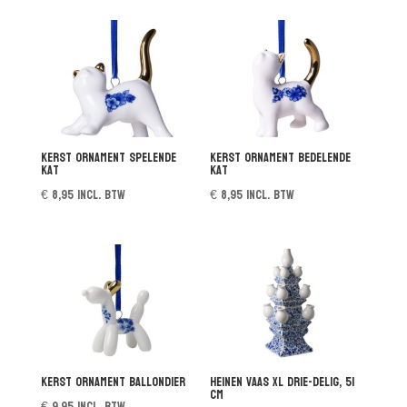
Kerst ornament spelende
Kerst ornament bedelende
kat
kat
€
8,95
incl. btw
€
8,95
incl. btw
Kerst ornament ballondier
Heinen vaas XL drie-delig, 51
cm
€
9,95
incl. btw