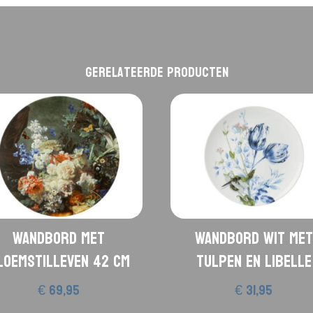
Gerelateerde producten
Wandbord met
Wandbord wit met
loemstilleven 42 cm
tulpen en Libelle
€
69,95
€
31,95