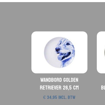
Wandbord Golden
Retriever 26,5 cm
b
€
34,95
incl. btw