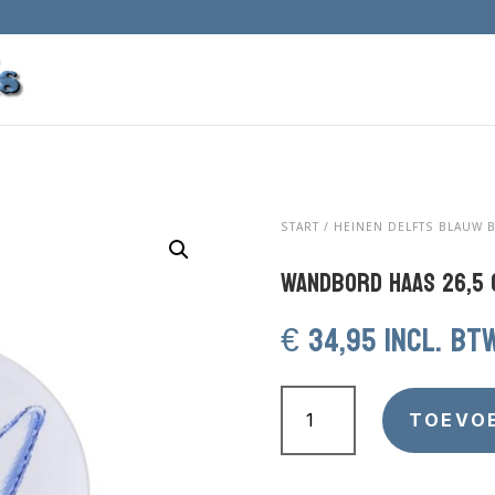
START
/
HEINEN DELFTS BLAUW 
Wandbord Haas 26,5 
€
34,95
incl. bt
Wandbord
Haas
TOEVO
26,5
cm