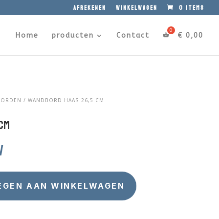
afrekenen
winkelwagen
0 items
Home
producten
Contact
€
0,00
BORDEN
/ WANDBORD HAAS 26,5 CM
cm
w
EGEN AAN WINKELWAGEN