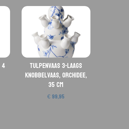
 4
Tulpenvaas 3-laags
knobbelvaas, Orchidee,
35 cm
€
99,95