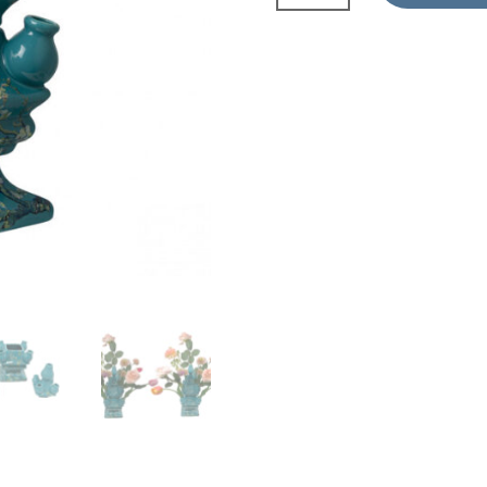
Van
Gogh
40
cm
aantal