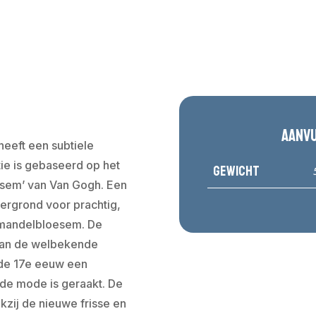
Aanv
heeft een subtiele
tie is gebaseerd op het
Gewicht
sem’ van Van Gogh. Een
ergrond voor prachtig,
amandelbloesem. De
 van de welbekende
s de 17e eeuw een
t de mode is geraakt. De
nkzij de nieuwe frisse en