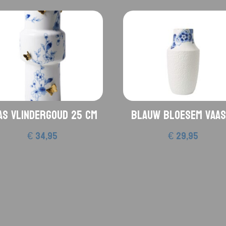
as Vlindergoud 25 cm
Blauw Bloesem vaas
€
34,95
€
29,95