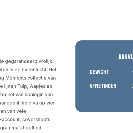
Aanv
je gegarandeerd vrolijk.
eten in de buitenlucht. Het
Gewicht
ng Moments collectie van
Afmetingen
e lijnen Tulp, Aapjes en
 teckel van koningin van
andoenlijke diva op vier
ten van vele
m-account, covershoots
ogramma’s heeft dit