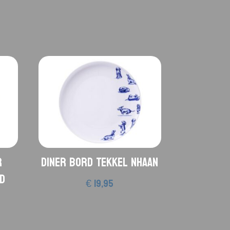
r
Diner bord Tekkel Nhaan
ud
€
19,95