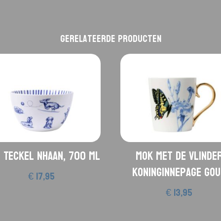
Gerelateerde producten
 Teckel Nhaan, 700 ML
Mok met de vlinde
Koninginnepage go
€
17,95
€
13,95