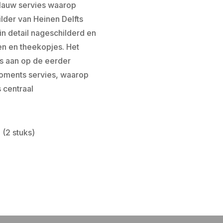
 blauw servies waarop
ilder van Heinen Delfts
 in detail nageschilderd en
en en theekopjes. Het
os aan op de eerder
Moments servies, waarop
 centraal
 (2 stuks)