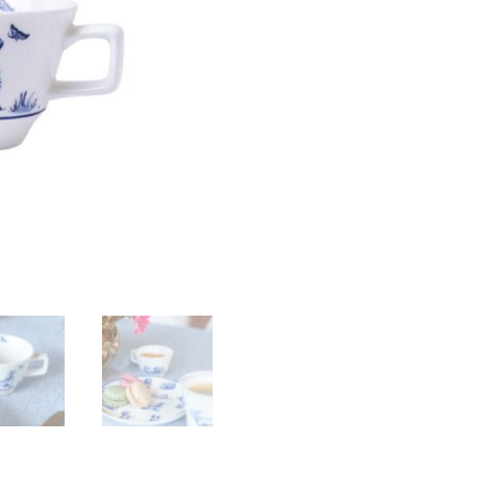
Nhaan
2
stuks
aantal