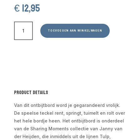
€
12,95
Ontbijtbord
Teckel
TOEVOEGEN AAN WINKELWAGEN
Nhaan
aantal
Product Details
Van dit ontbijtbord word je gegarandeerd vrolijk.
De speelse teckel rent, springt, tuimelt en rolt over
het hele bordje heen. Het ontbijtbord is onderdeel
van de Sharing Moments collectie van Janny van
der Heijden, die inmiddels uit de lijnen Tulp,