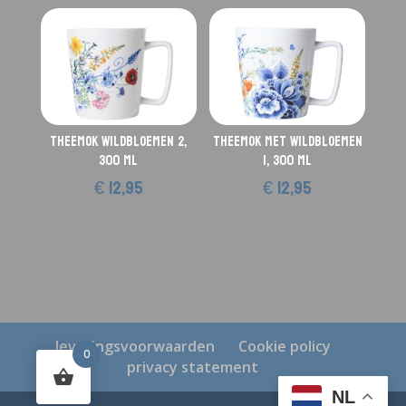
Theemok Wildbloemen 2,
Theemok met Wildbloemen
300 ml
1, 300 ml
€
12,95
€
12,95
leveringsvoorwaarden
Cookie policy
0
privacy statement
NL