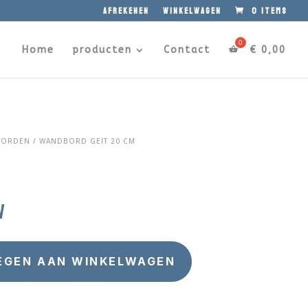
afrekenen
winkelwagen
0 items
Home
producten
Contact
€
0,00
BORDEN
/ WANDBORD GEIT 20 CM
w
EGEN AAN WINKELWAGEN