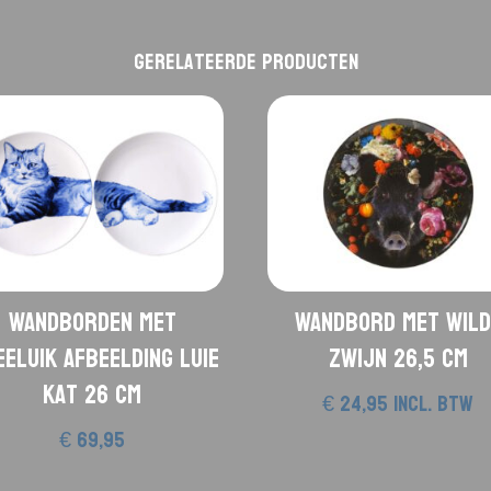
Gerelateerde producten
Wandborden met
Wandbord met Wild
eluik afbeelding luie
Zwijn 26,5 cm
kat 26 cm
€
24,95
incl. btw
€
69,95