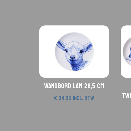
Wandbord Lam 26,5 cm
twe
€
34,95
incl. btw