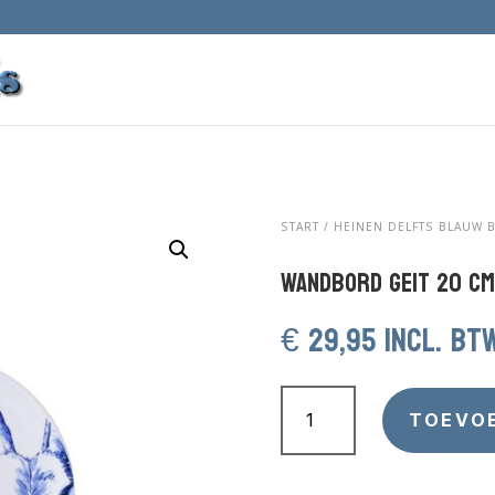
START
/
HEINEN DELFTS BLAUW 
Wandbord Geit 20 cm
€
29,95
incl. bt
Wandbord
Geit
TOEVO
20
cm