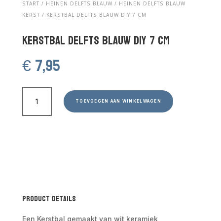
START
/
HEINEN DELFTS BLAUW
/
HEINEN DELFTS BLAUW
KERST
/ KERSTBAL DELFTS BLAUW DIY 7 CM
Kerstbal Delfts Blauw DIY 7 cm
€
7,95
Kerstbal
Delfts
TOEVOEGEN AAN WINKELWAGEN
Blauw
DIY
7
cm
aantal
Product Details
Een Kerstbal gemaakt van wit keramiek